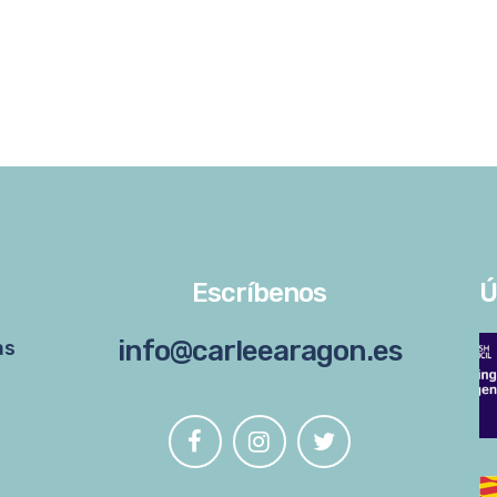
Escríbenos
Ú
info@carleearagon.es
as