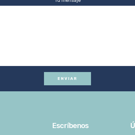
Tu mensaje
Escríbenos
Ú