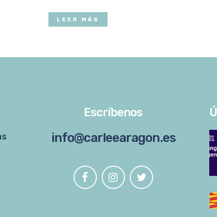
LEER MÁS
Escríbenos
Ú
info@carleearagon.es
as