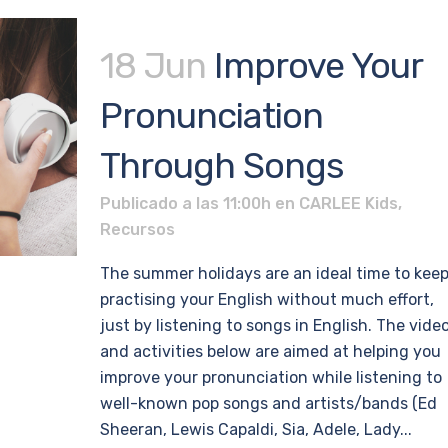
18 Jun
Improve Your
Pronunciation
Through Songs
Publicado a las 11:00h
en
CARLEE Kids
,
Recursos
The summer holidays are an ideal time to kee
practising your English without much effort,
just by listening to songs in English. The vide
and activities below are aimed at helping you
improve your pronunciation while listening to
well-known pop songs and artists/bands (Ed
Sheeran, Lewis Capaldi, Sia, Adele, Lady...