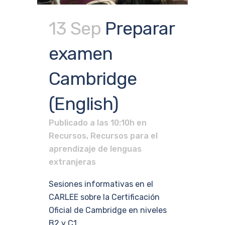
13 Sep
Preparar
examen
Cambridge
(English)
Publicado a las 10:10h
en
Recursos
,
Recursos para el
aprendizaje de lenguas
extranjeras
Sesiones informativas en el
CARLEE sobre la Certificación
Oficial de Cambridge en niveles
B2 y C1...