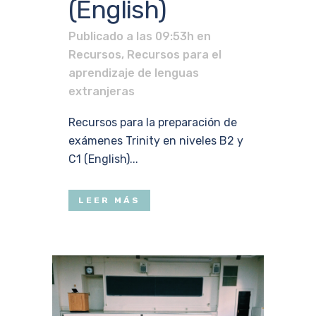
(English)
Publicado a las 09:53h
en
Recursos
,
Recursos para el
aprendizaje de lenguas
extranjeras
Recursos para la preparación de
exámenes Trinity en niveles B2 y
C1 (English)...
LEER MÁS