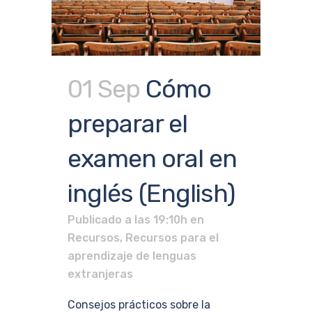
01 Sep
Cómo
preparar el
examen oral en
inglés (English)
Publicado a las 19:10h
en
Recursos
,
Recursos para el
aprendizaje de lenguas
extranjeras
Consejos prácticos sobre la