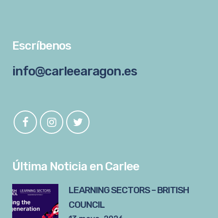
Escríbenos
info@carleearagon.es
Última Noticia en Carlee
LEARNING SECTORS – BRITISH
COUNCIL