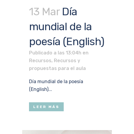
13 Mar
Día
mundial de la
poesía (English)
Publicado a las 13:04h
en
Recursos
,
Recursos y
propuestas para el aula
Día mundial de la poesía
(English)...
LEER MÁS