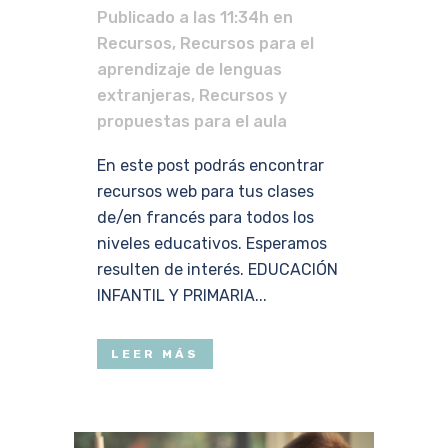
Publicado a las 11:34h
en
Recursos
,
Recursos para el
aprendizaje de lenguas
extranjeras
,
Recursos y
propuestas para el aula
En este post podrás encontrar
recursos web para tus clases
de/en francés para todos los
niveles educativos. Esperamos
resulten de interés. EDUCACIÓN
INFANTIL Y PRIMARIA...
LEER MÁS