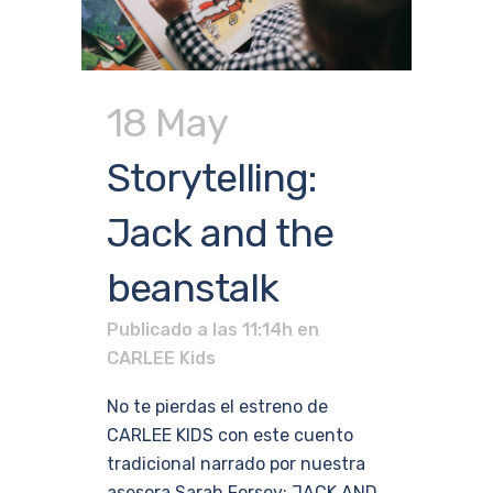
18 May
Storytelling:
Jack and the
beanstalk
Publicado a las 11:14h
en
CARLEE Kids
No te pierdas el estreno de
CARLEE KIDS con este cuento
tradicional narrado por nuestra
asesora Sarah Forsey: JACK AND