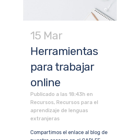
15 Mar
Herramientas
para trabajar
online
Publicado a las 18:43h
en
Recursos
,
Recursos para el
aprendizaje de lenguas
extranjeras
Compartimos el enlace al blog de