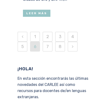
LEER MÁS
1
2
3
4
5
6
7
8
¡HOLA!
En esta sección encontrarás las últimas
novedades del CARLEE así como
recursos para docentes de/en lenguas
extranjeras.