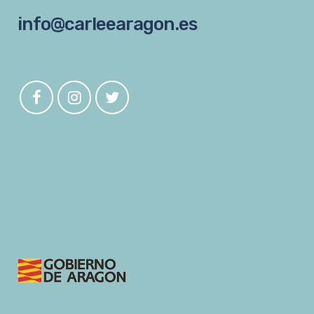
info@carleearagon.es